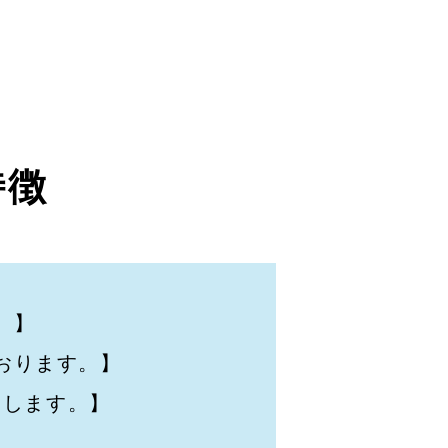
特徴
。】
おります。】
たします。】