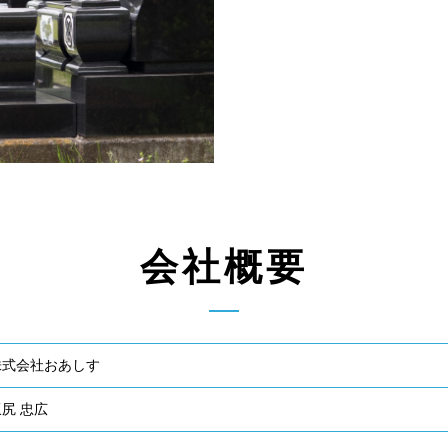
会社概要
株式会社おあしす
尻 忠広