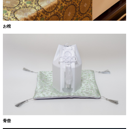
お棺
骨壺