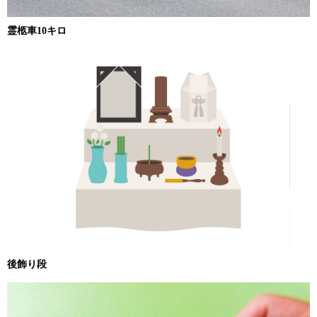
霊柩車10キロ
後飾り段