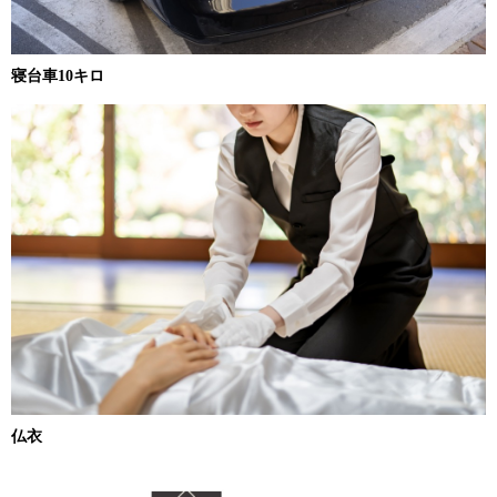
寝台車10キロ
仏衣