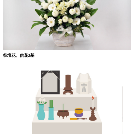
祭壇花、供花2基