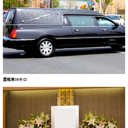
霊柩車10キロ