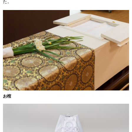
た。
お棺